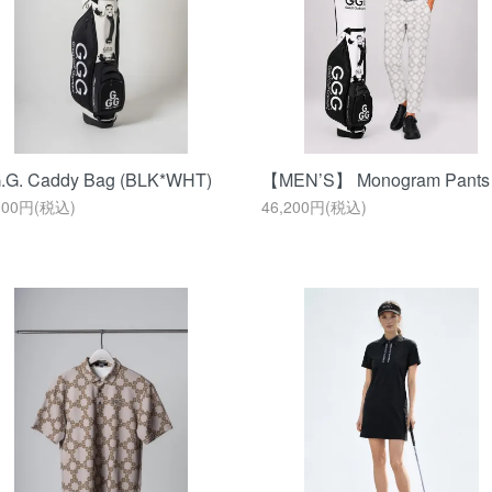
.G. Caddy Bag (BLK*WHT)
【MEN’S】 Monogram Pants
000円(税込)
46,200円(税込)