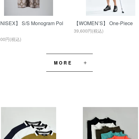
NISEX】 S/S Monogram Pol
【WOMEN’S】 One-Piece
39,600円(税込)
300円(税込)
MORE