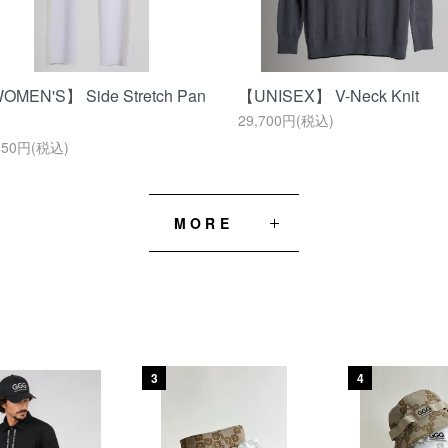
OMEN'S】 Side Stretch Pan
【UNISEX】 V-Neck Knit
29,700円(税込)
450円(税込)
MORE
3
4