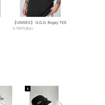
【UNISEX】 G.G.G. Bogey TEE
9,790円(税込)
5
6