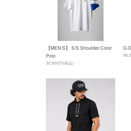
【MEN’S】 S/S Shoulder Color
G.G
98,
Polo
30,800円(税込)