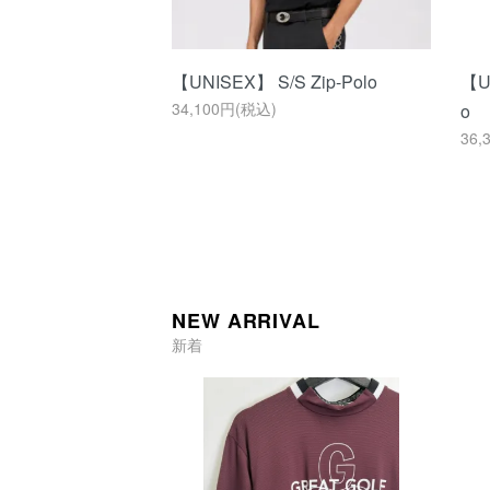
【UNISEX】 S/S Zip-Polo
【U
34,100円(税込)
o
36,
NEW ARRIVAL
新着